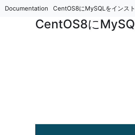
Documentation
CentOS8にMySQLをイン
CentOS8にM