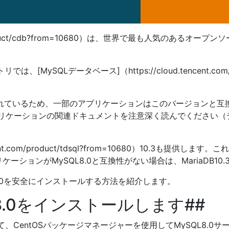
nt.com/product/cdb?from=10680）は、世界で最も人気
MySQLデータベース]（https://cloud.tencent.com/
導入されているため、一部のアプリケーションはこのバージョンと
プリケーションの関連ドキュメントを注意深く読んでください（デ
.tencent.com/product/tdsql?from=10680）10.3も
ションがMySQL8.0と互換性がない場合は、MariaDB10
L8.0を安全にインストールする方法を紹介します。
QL8.0をインストールします##
して、CentOSパッケージマネージャーを使用してMySQL8.