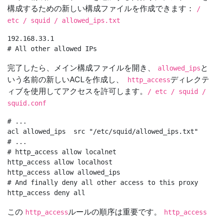
構成するための新しい構成ファイルを作成できます：
/
etc / squid / allowed_ips.txt
192.168.33.1

完了したら、メイン構成ファイルを開き、
と
allowed_ips
いう名前の新しいACLを作成し、
ディレクテ
http_access
ィブを使用してアクセスを許可します。
/ etc / squid /
squid.conf
# ...

acl allowed_ips  src "/etc/squid/allowed_ips.txt"

# ...

# http_access allow localnet

http_access allow localhost

http_access allow allowed_ips

# And finally deny all other access to this proxy

この
ルールの順序は重要です。
http_access
http_access