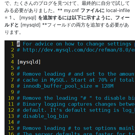
で、たくさんのブログを見つけて、最終的に自分で試して
みる必要がありました。** my.cnf
ファイルに
local-infile
= 1
、
[mysql]
を追加するには以下に示すように、フィー
ルドと
[mysqld] **フィールドの両方を追加する必要があ
ります。