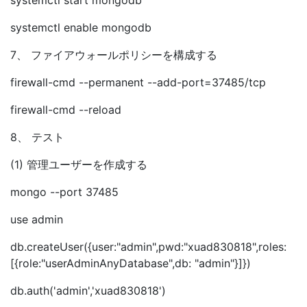
systemctl start mongodb
systemctl enable mongodb
7、 ファイアウォールポリシーを構成する
firewall-cmd --permanent --add-port=37485/tcp
firewall-cmd --reload
8、 テスト
(1) 管理ユーザーを作成する
mongo --port 37485
use admin
db.createUser({user:"admin",pwd:"xuad830818",roles:
[{role:"userAdminAnyDatabase",db: "admin"}]})
db.auth('admin','xuad830818')