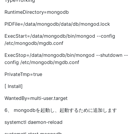
Type=forking
RuntimeDirectory=mongodb
PIDFile=/data/mongodb/data/db/mongod.lock
ExecStart=/data/mongodb/bin/mongod --config
/etc/mongodb/mgdb.conf
ExecStop=/data/mongodb/bin/mongod --shutdown --
config /etc/mongodb/mgdb.conf
PrivateTmp=true
[ Install]
WantedBy=multi-user.target
6、 mongodbを起動し、起動するために追加します
systemctl daemon-reload