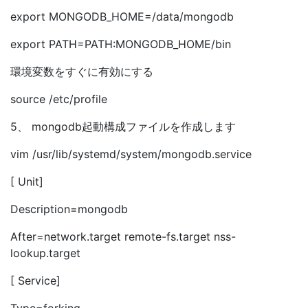
export MONGODB_HOME=/data/mongodb
export PATH=
PATH:
MONGODB_HOME/bin
環境変数をすぐに有効にする
source /etc/profile
5、 mongodb起動構成ファイルを作成します
vim /usr/lib/systemd/system/mongodb.service
[ Unit]
Description=mongodb
After=network.target remote-fs.target nss-
lookup.target
[ Service]