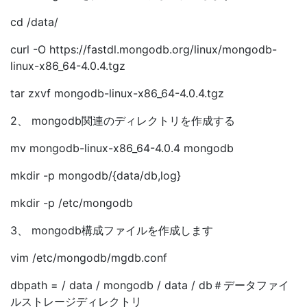
cd /data/
curl -O https://fastdl.mongodb.org/linux/mongodb-
linux-x86_64-4.0.4.tgz
tar zxvf mongodb-linux-x86_64-4.0.4.tgz
2、 mongodb関連のディレクトリを作成する
mv mongodb-linux-x86_64-4.0.4 mongodb
mkdir -p mongodb/{data/db,log}
mkdir -p /etc/mongodb
3、 mongodb構成ファイルを作成します
vim /etc/mongodb/mgdb.conf
dbpath = / data / mongodb / data / db＃データファイ
ルストレージディレクトリ