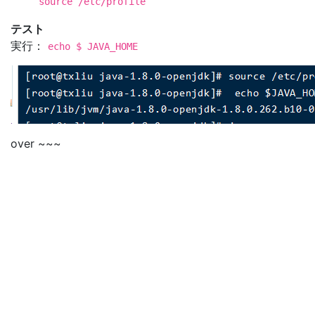
source /etc/profile
テスト
実行：
echo $ JAVA_HOME
over ~~~