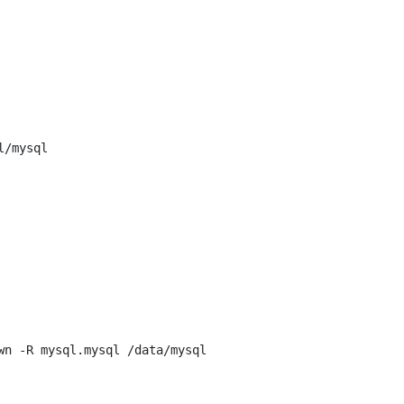
/mysql

n -R mysql.mysql /data/mysql
