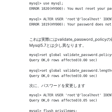
mysql> use mysql;

ERROR 1820(HY000): You must reset your pa
mysql> ALTER USER 'root'@'localhost' IDENT
ERROR 1819(HY000): Your password does not
これは実際にはvalidate_password_poli
Mysql5.7とは少し異なります。
mysql>set global validate_password.policy=
Query OK,0 rows affected(0.00 sec)

mysql>set global validate_password.length=
次に、パスワードを変更します
mysql> ALTER USER 'root'@'localhost' IDENT
Query OK,0 rows affected(0.05 sec)

mysql> flush privileges;
