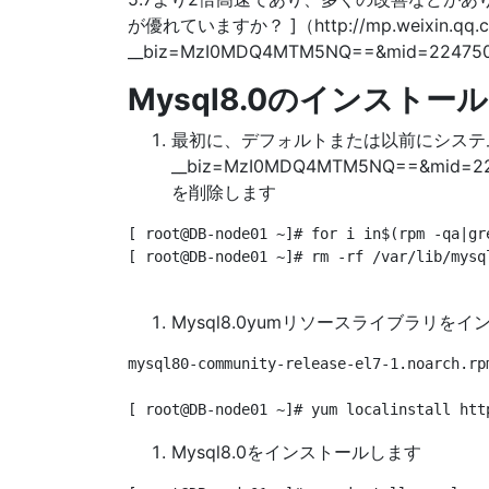
が優れていますか？ ]（http://mp.weixin.qq.c
__biz=MzI0MDQ4MTM5NQ==&mid=22475023
Mysql8.0のインスト
最初に、デフォルトまたは以前にシステムによっ
__biz=MzI0MDQ4MTM5NQ==&mid=2247
を削除します
[ root@DB-node01 ~]# for i in$(rpm -qa|gr
[ root@DB-node01 ~]# rm -rf /var/lib/mysql
Mysql8.0yumリソースライブラリを
mysql80-community-release-el7-1.noarch.rpm
Mysql8.0をインストールします