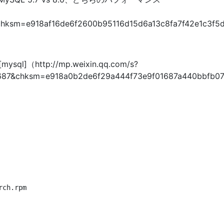
sm=e918af16de6f2600b95116d15d6a13c8fa7f42e1c3f5d
://mp.weixin.qq.com/s?
&chksm=e918a0b2de6f29a444f73e9f01687a440bbfb07d9