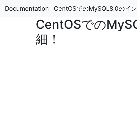
Documentation
CentOSでのMySQL8.0
CentOSでのM
細！