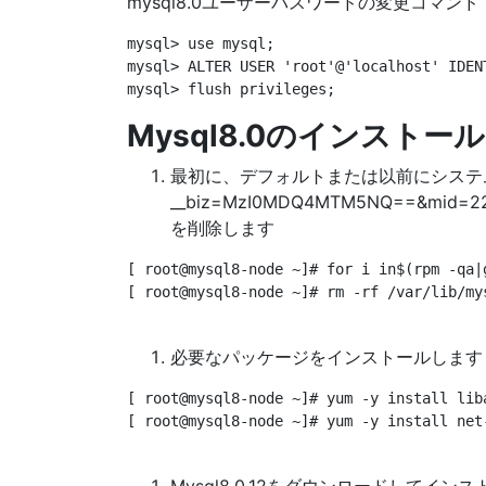
mysql8.0ユーザーパスワードの変更コマンド
mysql> use mysql;

mysql> ALTER USER 'root'@'localhost' IDENT
Mysql8.0のインスト
最初に、デフォルトまたは以前にシステムによっ
__biz=MzI0MDQ4MTM5NQ==&mid=224
を削除します
[ root@mysql8-node ~]# for i in$(rpm -qa|
[ root@mysql8-node ~]# rm -rf /var/lib/mys
必要なパッケージをインストールします
[ root@mysql8-node ~]# yum -y install liba
[ root@mysql8-node ~]# yum -y install net-