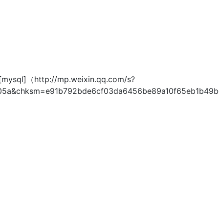
://mp.weixin.qq.com/s?
a&chksm=e91b792bde6cf03da6456be89a10f65eb1b49bc