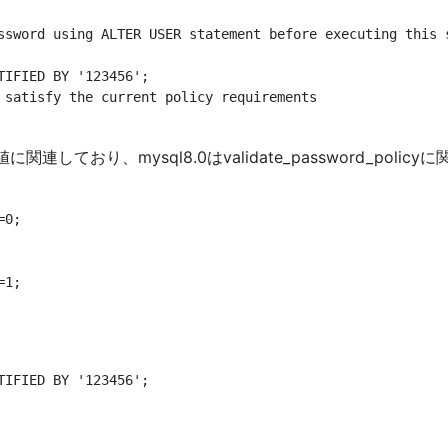
ssword using ALTER USER statement before executing this s
IFIED BY '123456';

 satisfy the current policy requirements

cyの値に関連しており、mysql8.0はvalidate_password_
0;

1;

IFIED BY '123456';
