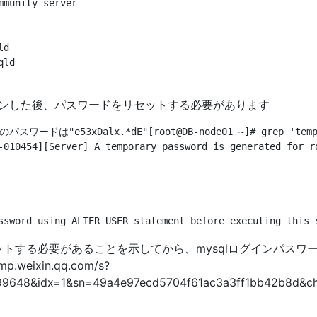
munity-server

d

ld

ンした後、パスワードをリセットする必要があります
3xDalx.*dE"[root@DB-node01 ~]# grep 'temporary 
-010454][Server] A temporary password is generated for ro
する必要があることを示してから、mysqlログインパスワー
weixin.qq.com/s?
48&idx=1&sn=49a4e97ecd5704f61ac3a3ff1bb42b8d&chk