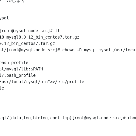
ストールします
sql

root@mysql-node src]# ll

18 mysql8.0.12_bin_centos7.tar.gz

.12_bin_centos7.tar.gz

al/[root@mysql-node src]# chown -R mysql.mysql /usr/local
ash_profile

l/mysql/lib:$PATH

/.bash_profile

/usr/local/mysql/bin">>/etc/profile

e

sql/{data,log,binlog,conf,tmp}[root@mysql-node src]# chow