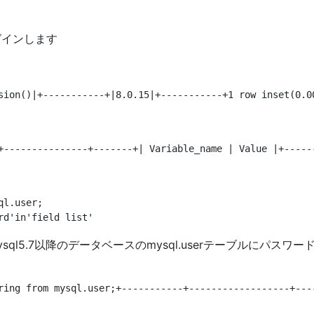
グインします
l.user;

。mysql5.7以降のデータベースのmysql.userテーブルに