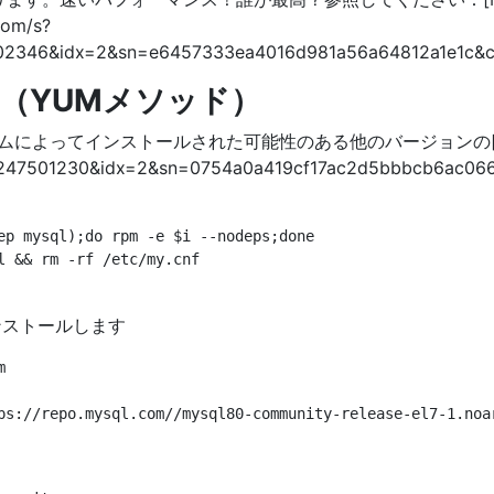
om/s?
46&idx=2&sn=e6457333ea4016d981a56a64812a1e1c&chk
ール（YUMメソッド）
てインストールされた可能性のある他のバージョンの[mysql]（http
501230&idx=2&sn=0754a0a419cf17ac2d5bbbcb6ac06687
ep mysql);do rpm -e $i --nodeps;done

 && rm -rf /etc/my.cnf

インストールします
    
