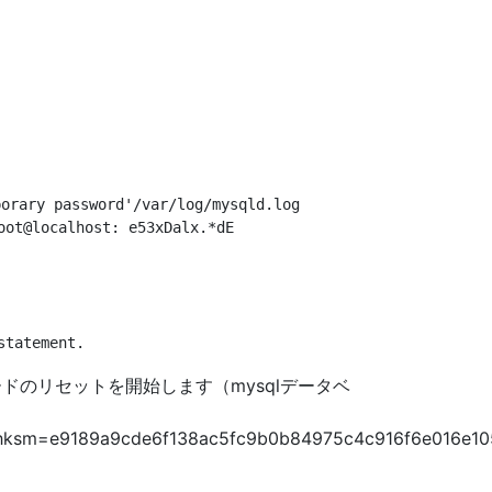
password'/var/log/mysqld.log

ot@localhost: e53xDalx.*dE

ドのリセットを開始します（mysqlデータベ
sm=e9189a9cde6f138ac5fc9b0b84975c4c916f6e016e105