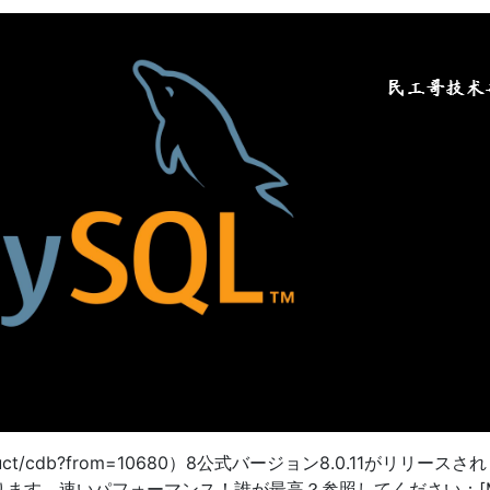
com/product/cdb?from=10680）8公式バージョン8.0.11が
ます。速いパフォーマンス！誰が最高？参照してください：[MySQ