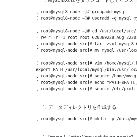
Mysql8.0.12をダウンロードしてイン
[ root@mysql8-node ~]# groupadd mysql

[ root@mysql8-node ~]# useradd -g mysql my
[ root@mysql8-node ~]# cd /usr/local/src/[
- rw-r--r--1 root root 620389228 Aug 2220
[ root@mysql-node src]# tar -zvxf mysql8.0
[ root@mysql-node src]# mv mysql /usr/loc
[ root@mysql-node src]# vim /home/mysql/.b
export PATH=/usr/local/mysql/bin:/usr/loca
[ root@mysql-node src]# source /home/mysql
[ root@mysql-node src]# echo "PATH=$PATH:
[ root@mysql-node src]# source /etc/profil
データディレクトリを作成する
[ root@mysql-node src]# mkdir -p /data/my