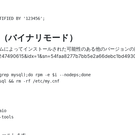
IFIED BY '123456';

ール（バイナリモード）
てインストールされた可能性のある他のバージョンの[mysql]（http
7490615&idx=1&sn=54faa8277b7bb5e2a66debc1bd49305
grep mysql);do rpm -e $i --nodeps;done

ql && rm -rf /etc/my.cnf

io

tools
