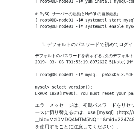
[ root@DB-node01 ~]# yum install mysql-com
# MySQLサーバーの起動とMySQLの自動起動

[ root@DB-node01 ~]# systemctl start mysql
[ root@DB-node01 ~]# systemctl enable mysq
デフォルトのパスワードで初めてログイ
デフォルトのパスワードを表示する,次のデフォルトのパスワードは"e5
2019- 03- 06 T01:53:19.897262Z 5[Note][MY
[ root@DB-node01 ~]# mysql -pe53xDalx.*dE

............

mysql> select version();

エラーメッセージは、初期パスワードをリセット
ースに切り替えるには、use [mysql]（http://mp.
__biz=MzI0MDQ4MTM5NQ==&mid=22474996
を使用することに注意してください）。