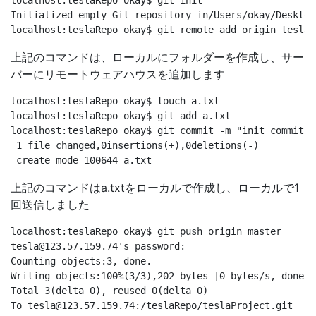
localhost:teslaRepo okay$ git init

Initialized empty Git repository in/Users/okay/Desktop
localhost:teslaRepo okay$ git remote add origin 
tesla@
上記のコマンドは、ローカルにフォルダーを作成し、サー
バーにリモートウェアハウスを追加します
localhost:teslaRepo okay$ touch a.txt

localhost:teslaRepo okay$ git add a.txt

localhost:teslaRepo okay$ git commit -m "init commit"[
 1 file changed,0insertions(+),0deletions(-)

上記のコマンドはa.txtをローカルで作成し、ローカルで1
回送信しました
tesla@123.57.159.74
's password:

Counting objects:3, done.

Writing objects:100%(3/3),202 bytes |0 bytes/s, done.

Total 3(delta 0), reused 0(delta 0)

To 
tesla@123.57.159.74
:/teslaRepo/teslaProject.git
