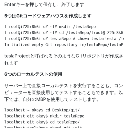
Enterキーを押して保存し、終了します
5つはGitコードウェアハウスを作成します
[ root@iZ25r8k6ifuZ ~]# mkdir /teslaRepo

[ root@iZ25r8k6ifuZ ~]# cd /teslaRepo/[root@iZ25r8k6if
[ root@iZ25r8k6ifuZ teslaRepo]# chown tesla:tesla /tes
teslaProjectと呼ばれるそのようなGitリポジトリが作成さ
れます
6つのローカルテストの使用
サーバー上で直接ローカルテストを実行することも、コン
ピューターを直接使用してテストすることもできます。以
下では、自分のMBPを使用してテストします。
localhost:~ okay$ cd Desktop/git/

localhost:git okay$ mkdir teslaRepo

localhost:git okay$ cd teslaRepo/
