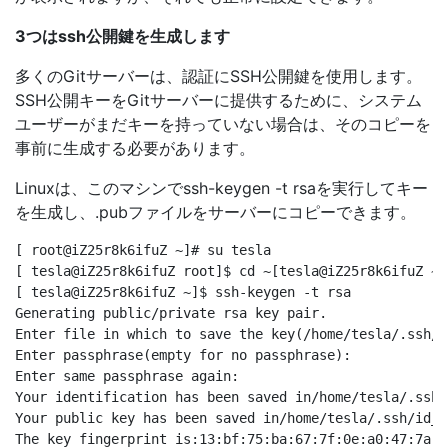
3つはssh公開鍵を生成します
多くのGitサーバーは、認証にSSH公開鍵を使用します。
SSH公開キーをGitサーバーに提供するために、システム
ユーザーがまだキーを持っていない場合は、そのコピーを
事前に生成する必要があります。
Linuxは、このマシンでssh-keygen -t rsaを実行してキー
を生成し、.pubファイルをサーバーにコピーできます。
[ root@iZ25r8k6ifuZ ~]# su tesla

[ tesla@iZ25r8k6ifuZ root]$ cd ~[tesla@iZ25r8k6ifuZ ~]
[ tesla@iZ25r8k6ifuZ ~]$ ssh-keygen -t rsa

Generating public/private rsa key pair.

Enter file in which to save the key(/home/tesla/.ssh/id
Enter passphrase(empty for no passphrase):

Enter same passphrase again:

Your identification has been saved in/home/tesla/.ssh/i
Your public key has been saved in/home/tesla/.ssh/id_rs
The key fingerprint is:13:bf:75:ba:67:7f:0e:a0:47:7a:f