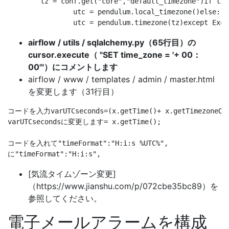
	tz = conf.get("core","default_timezone")if tz =="system":

		utc = pendulum.local_timezone()else:

airflow / utils / sqlalchemy.py（65行目）の
cursor.execute（ "SET time_zone = '+ 00：
00'"）にコメントします
airflow / www / templates / admin / master.html
を変更します（31行目）
コードを入力varUTCseconds=(x.getTime()+ x.getTimezoneOffs
varUTCsecondsに変更します= x.getTime();

コードを入れて"timeFormat":"H:i:s %UTC%",

[気流タイムゾーン変更]
（https://www.jianshu.com/p/072cbe35bc89）を
参照してください。
電子メールアラームを構成