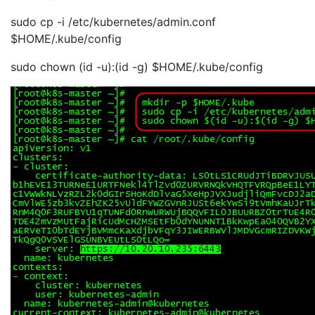
sudo cp -i /etc/kubernetes/admin.conf
$HOME/.kube/config
sudo chown
(id -u):
(id -g) $HOME/.kube/config