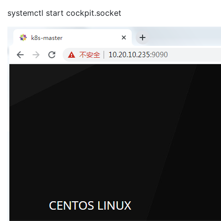
systemctl start cockpit.socket