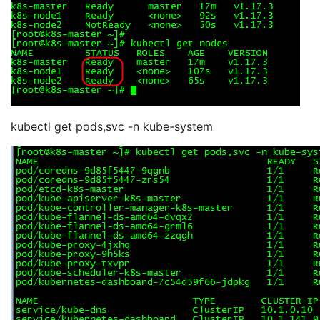
kubectl get pods,svc -n kube-system