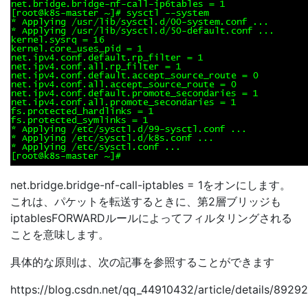
net.bridge.bridge-nf-call-iptables = 1をオンにします。
これは、パケットを転送するときに、第2層ブリッジも
iptablesFORWARDルールによってフィルタリングされる
ことを意味します。
具体的な原則は、次の記事を参照することができます
https://blog.csdn.net/qq_44910432/article/details/8929