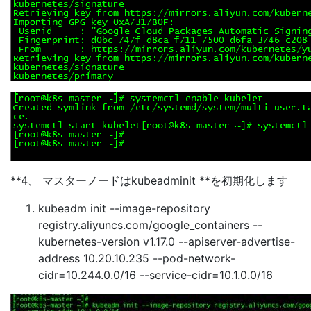
**4、 マスターノードはkubeadminit **を初期化します
kubeadm init --image-repository
registry.aliyuncs.com/google_containers --
kubernetes-version v1.17.0 --apiserver-advertise-
address 10.20.10.235 --pod-network-
cidr=10.244.0.0/16 --service-cidr=10.1.0.0/16