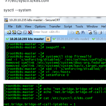
">>/etc/sysctl.d/k8s.conf
sysctl --system