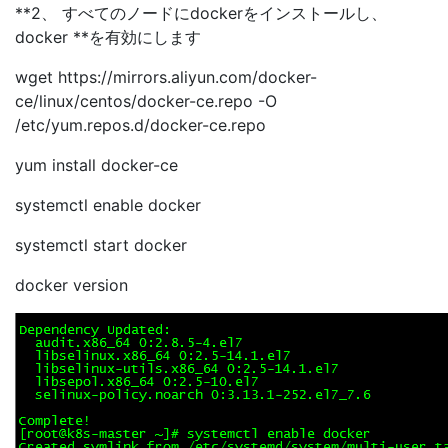
**2、 すべてのノードにdockerをインストールし、
docker **を有効にします
wget https://mirrors.aliyun.com/docker-
ce/linux/centos/docker-ce.repo -O
/etc/yum.repos.d/docker-ce.repo
yum install docker-ce
systemctl enable docker
systemctl start docker
docker version