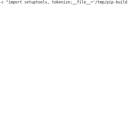
-c "import setuptools, tokenize;__file__='/tmp/pip-build