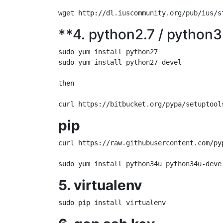
**4. python2.7 / py
sudo yum install python27

sudo yum install python27-devel

then

pip
curl https://raw.githubusercontent.com/py
5. virtualenv