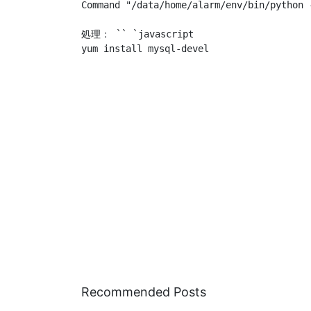
Command "/data/home/alarm/env/bin/python 
処理： `` `javascript

Recommended Posts