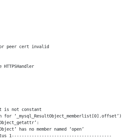
r peer cert invalid

 is not constant

n for ‘_mysql_ResultObject_memberlist[0].offset’)

bject_getattr’:

Object’ has no member named ‘open’

tus 1----------------------------------------
