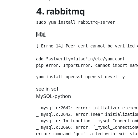
4. rabbitmq
問題
[ Errno 14] Peer cert cannot be verified o
add "sslverify=false"in/etc/yum.conf

see in sof
MySQL-python
_ mysql.c:2642: error: initializer element
_ mysql.c:2642: error:(near initializatio
_ mysql.c: In function ‘_mysql_ConnectionO
_ mysql.c:2666: error: ‘_mysql_Connection
error: command 'gcc' failed with exit sta