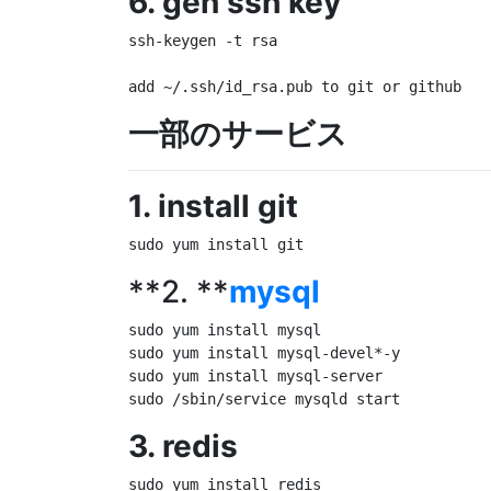
6. gen ssh key
ssh-keygen -t rsa

一部のサービス
1. install git
**2. **
mysql
sudo yum install mysql

sudo yum install mysql-devel*-y

sudo yum install mysql-server

3. redis