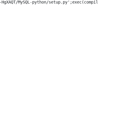
-HgXAQT/MySQL-python/setup.py';exec(compile(getattr(toke