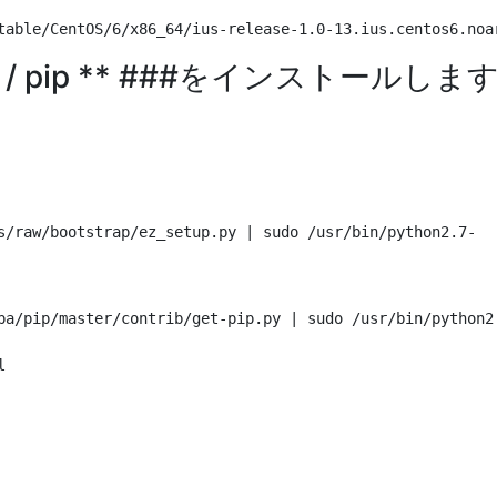
thon3 / pip ** ###をインストールしま
pa/pip/master/contrib/get-pip.py | sudo /usr/bin/python2.