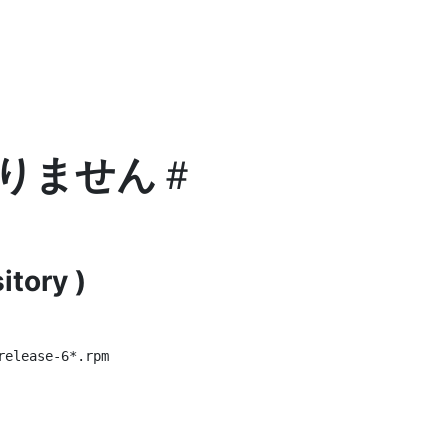
りません
＃
itory )