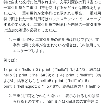
符は自由な改行に使用されます。文字列変数の割り当てに
一重引用符と二重引用符を使用するかどうかは関係ありま
せんが、一重引用符が文字列に表示される場合、一重引用
符で囲まれた一重引用符はバックスラッシュでエスケープ
する必要があり、二重引用符で囲まれた内側の一重引用符
は追加の処理を必要としません。
一重引用符と二重引用符の使用法は同じですが、文
字列に同じ文字が含まれている場合は、\を使用して
エスケープします。
例えば：
1）print（ 'hello'）2）print（ "hello"）1および2、結果は
hello 3）print（ 'hell &#39; o '）4）print（ "hell'o"）3お
よび4、結果どちらもhell'o5）print（ 'hell” o'）6）
print（ "hell &quot; o "）5と6で、結果は両方ともhell" o
三重引用符とそれらの違い：「表示されるものは得
られるものです」、htmlまたはxml形式の文字列に