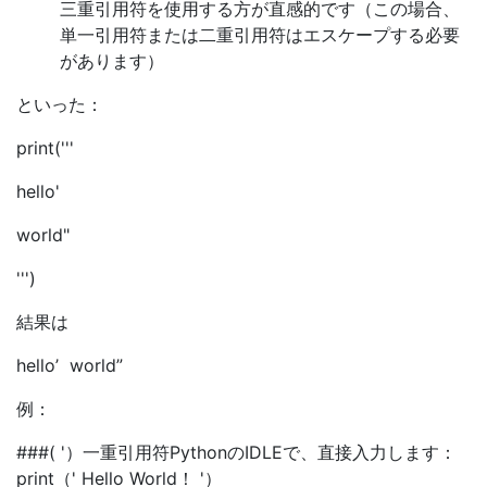
三重引用符を使用する方が直感的です（この場合、
単一引用符または二重引用符はエスケープする必要
があります）
といった：
print('''
hello'
world"
''')
結果は
hello’ world”
例：
###( '）一重引用符PythonのIDLEで、直接入力します：
print（' Hello World！ '）