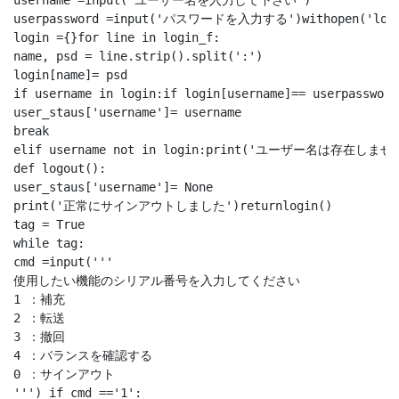
username =input('ユーザー名を入力して下さい')

userpassword =input('パスワードを入力する')withopen('login.t
login ={}for line in login_f:

name, psd = line.strip().split(':')

login[name]= psd

if username in login:if login[username]== userpasswo
user_staus['username']= username

break

elif username not in login:print('ユーザー名は存在しません'
def logout():

user_staus['username']= None

print('正常にサインアウトしました')returnlogin()

tag = True

while tag:

cmd =input('''

使用したい機能のシリアル番号を入力してください

1 ：補充

2 ：転送

3 ：撤回

4 ：バランスを確認する

0 ：サインアウト

''') if cmd =='1':
