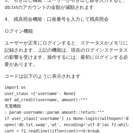
3、 引き出し機能：ユーザーが引き出し額を入力すると、
db.txtのアカウントの金額が減額されます
4、 残高照会機能：口座番号を入力して残高照会
ログイン機能
ユーザーが正常にログインすると、ステータスがメモリに
記録されます。上記の機能は、現在のログインステータス
の影響を受けます。操作するには、最初にログインする必
要があります。
コードは以下のように表示されます
import os

user_staus ={'username': None}

def ad_credit(username, amount):"""

充電機能

: param username::param amount::return:"""

if user_staus['username'] is None:login()withopen('db.
open('db.txt.swap','wt', encoding='utf-8')as f2:while T
cont = f1.readline()iflen(cont)==0:break
