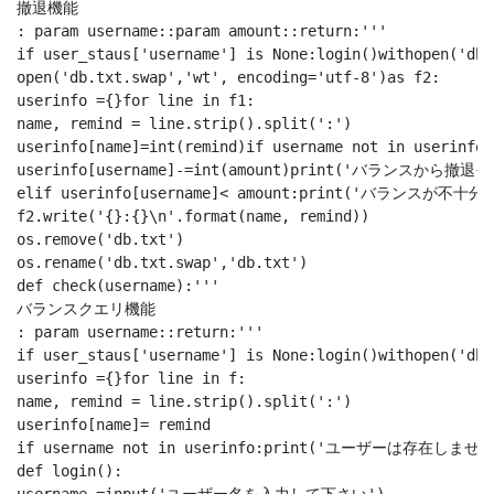
撤退機能

: param username::param amount::return:'''

if user_staus['username'] is None:login()withopen('db.
open('db.txt.swap','wt', encoding='utf-8')as f2:

userinfo ={}for line in f1:

name, remind = line.strip().split(':')

userinfo[name]=int(remind)if username not in userin
userinfo[username]-=int(amount)print('バランスから撤退{}
elif userinfo[username]< amount:print('バランスが不十分
f2.write('{}:{}\n'.format(name, remind))

os.remove('db.txt')

os.rename('db.txt.swap','db.txt')

def check(username):'''

バランスクエリ機能

: param username::return:'''

if user_staus['username'] is None:login()withopen('db.
userinfo ={}for line in f:

name, remind = line.strip().split(':')

userinfo[name]= remind

if username not in userinfo:print('ユーザーは存在しません'
def login():
