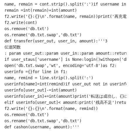
name, remain = cont.strip().split(':')if username in na
remain =int(remain)+int(amount)

f2.write('{}:{}\n'.format(name, remain))print('再
f2.write(cont)

os.remove('db.txt')

os.rename('db.txt.swap','db.txt')

def transfer(user_out, user_in, amount):'''3

伝達関数

: param user_out::param user_in::param amount::return:'
if user_staus['username'] is None:login()withopen('db.
open('db.txt.swap','wt', encoding='utf-8')as f2:

userinfo ={}for line in f1:

name, remind = line.strip().split(':')

userinfo[name]=int(remind)if user_out not in useri
userinfo[user_out]-=int(amount)

userinfo[user_in]+=int(amount)print('転送は成功し、{}に{}送
elif userinfo[user_out]< amount:print('残高不足')returnf
f2.write('{}:{}\n'.format(name, remind))

os.remove('db.txt')

os.rename('db.txt.swap','db.txt')

def cashon(username, amount):'''
