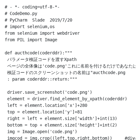
# - *- coding=utf-8-*-

# CodeDemo.py

# PyCharm  Slade  2019/7/20

# import selenium,os

from selenium import webdriver

from PIL import Image

def aucthcode(coderddr):"""

 パラメータ検証コードを渡すXpath

 ページの全体像は'code.png'これに名前を付けるだけであなたは幸
 検証コードのスクリーンショットの名前は"aucthcode.png

 : param coderddr::return:"""

 driver.save_screenshot('code.png')

 element = driver.find_element_by_xpath(coderdd
 left = element.location['x']+280

 top = element.location['y']+81

 right = left + element.size['width']+int(13)

 bottom = top + element.size['height']+int(2)

 img = Image.open('code.png')

 imgcod = img.crop((left,top,right,bottom))   