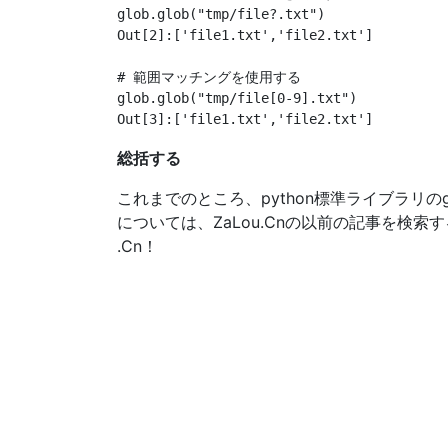
glob.glob("tmp/file?.txt")

Out[2]:['file1.txt','file2.txt']

# 範囲マッチングを使用する

glob.glob("tmp/file[0-9].txt")

総括する
これまでのところ、python標準ライブラリの
については、ZaLou.Cnの以前の記事を検
.Cn！