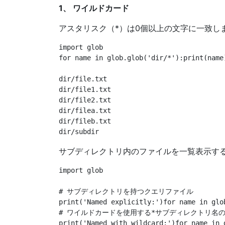
1、 ワイルドカード
アスタリスク（*）は0個以上の文字に一致し
import glob

for name in glob.glob('dir/*'):print(name)
dir/file.txt

dir/file1.txt

dir/file2.txt

dir/filea.txt

dir/fileb.txt

サブディレクトリ内のファイルを一覧表示す
import glob

# サブディレクトリを持つクエリファイル

print('Named explicitly:')for name in glo
# ワイルドカードを使用する*サブディレクトリ名の
print('Named with wildcard:')for name in 