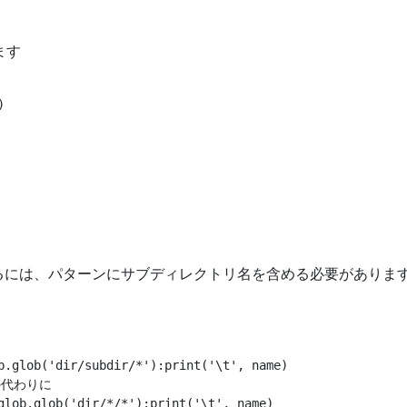
ます


るには、パターンにサブディレクトリ名を含める必要がありま
b.glob('dir/subdir/*'):print('\t', name)

代わりに

glob.glob('dir/*/*'):print('\t', name)
