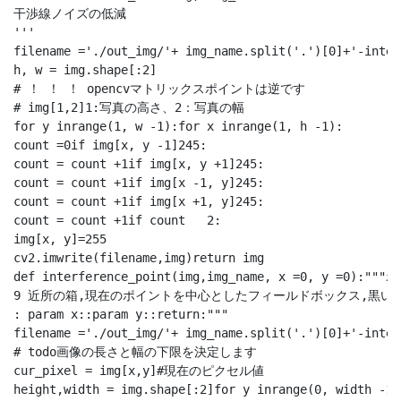
干渉線ノイズの低減

'''

filename ='./out_img/'+ img_name.split('.')[0]+'-inter
h, w = img.shape[:2]

# ！ ！ ！ opencvマトリックスポイントは逆です

# img[1,2]1:写真の高さ、2：写真の幅

for y inrange(1, w -1):for x inrange(1, h -1):

count =0if img[x, y -1]245:

count = count +1if img[x, y +1]245:

count = count +1if img[x -1, y]245:

count = count +1if img[x +1, y]245:

count = count +1if count   2:

img[x, y]=255

cv2.imwrite(filename,img)return img

def interference_point(img,img_name, x =0, y =0
9 近所の箱,現在のポイントを中心としたフィールドボックス,黒い点
: param x::param y::return:"""

filename ='./out_img/'+ img_name.split('.')[0]+'-inter
# todo画像の長さと幅の下限を決定します

cur_pixel = img[x,y]#現在のピクセル値

height,width = img.shape[:2]for y inrange(0, width -1