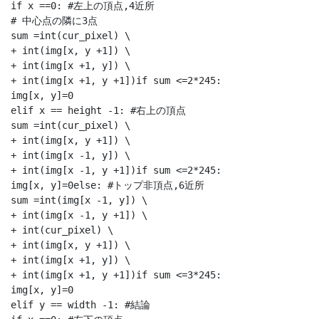
if x ==0: #左上の頂点,4近所

# 中心点の隣に3点

sum =int(cur_pixel) \

+ int(img[x, y +1]) \

+ int(img[x +1, y]) \

+ int(img[x +1, y +1])if sum <=2*245:

img[x, y]=0

elif x == height -1: #右上の頂点

sum =int(cur_pixel) \

+ int(img[x, y +1]) \

+ int(img[x -1, y]) \

+ int(img[x -1, y +1])if sum <=2*245:

img[x, y]=0else: #トップ非頂点,6近所

sum =int(img[x -1, y]) \

+ int(img[x -1, y +1]) \

+ int(cur_pixel) \

+ int(img[x, y +1]) \

+ int(img[x +1, y]) \

+ int(img[x +1, y +1])if sum <=3*245:

img[x, y]=0

elif y == width -1: #結論
