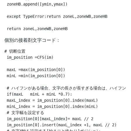
 zoneHB.append([ymin,ymax])

 except TypeError:return zoneL,zoneWB,zoneHB

個別の接着剤文字コード：
# 切断位置

 im_position =CFS(im)

 maxL =max(im_position[0])

 minL =min(im_position[0])

 # ハイフンがある場合、文字の長さが長すぎる場合は、ハイフンと
 if(maxL   minL + minL *0.7):

 maxL_index = im_position[0].index(maxL)

 minL_index = im_position[0].index(minL)

 # 文字幅を設定する

 im_position[0][maxL_index]= maxL // 2

 im_position[0].insert(maxL_index +1, maxL // 2)
