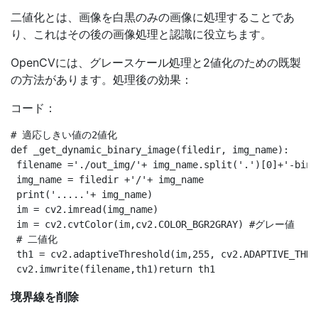
二値化とは、画像を白黒のみの画像に処理することであ
り、これはその後の画像処理と認識に役立ちます。
OpenCVには、グレースケール処理と2値化のための既製
の方法があります。処理後の効果：
コード：
# 適応しきい値の2値化

def _get_dynamic_binary_image(filedir, img_name):

 filename ='./out_img/'+ img_name.split('.')[0]+'-binar
 img_name = filedir +'/'+ img_name

 print('.....'+ img_name)

 im = cv2.imread(img_name)

 im = cv2.cvtColor(im,cv2.COLOR_BGR2GRAY) #グレー値

 # 二値化

 th1 = cv2.adaptiveThreshold(im,255, cv2.ADAPTIVE_THRE
境界線を削除