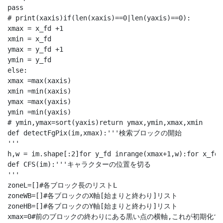
pass

# print(xaxis)if(len(xaxis)==0|len(yaxis)==0):

xmax = x_fd +1

xmin = x_fd

ymax = y_fd +1

ymin = y_fd

else:

xmax =max(xaxis)

xmin =min(xaxis)

ymax =max(yaxis)

ymin =min(yaxis)

# ymin,ymax=sort(yaxis)return ymax,ymin,xmax,xmin

def detectFgPix(im,xmax):'''検索ブロックの開始

'''

h,w = im.shape[:2]for y_fd inrange(xmax+1,w):for x_fd 
def CFS(im):'''キャラクターの位置を切る

'''

zoneL=[]#各ブロック長のリストL

zoneWB=[]#各ブロックのX軸[始まりと終わり]リスト

zoneHB=[]#各ブロックのY軸[始まりと終わり]リスト

xmax=0#前のブロックの終わりにある黒い点の横軸,これが初期化です