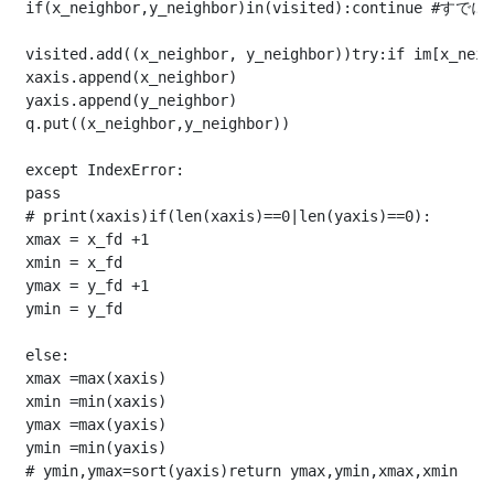
 if(x_neighbor,y_neighbor)in(visited):continue #す
 visited.add((x_neighbor, y_neighbor))try:if im[x_neig
 xaxis.append(x_neighbor)

 yaxis.append(y_neighbor)

 q.put((x_neighbor,y_neighbor))

 except IndexError:

 pass

 # print(xaxis)if(len(xaxis)==0|len(yaxis)==0):

 xmax = x_fd +1

 xmin = x_fd

 ymax = y_fd +1

 ymin = y_fd

 else:

 xmax =max(xaxis)

 xmin =min(xaxis)

 ymax =max(yaxis)

 ymin =min(yaxis)

 # ymin,ymax=sort(yaxis)return ymax,ymin,xmax,xmin
