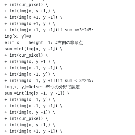
+ int(cur_pixel) \

+ int(img[x, y +1]) \

+ int(img[x +1, y -1]) \

+ int(img[x +1, y]) \

+ int(img[x +1, y +1])if sum <=3*245:

img[x, y]=0

elif x == height -1: #右側の非頂点

sum =int(img[x, y -1]) \

+ int(cur_pixel) \

+ int(img[x, y +1]) \

+ int(img[x -1, y -1]) \

+ int(img[x -1, y]) \

+ int(img[x -1, y +1])if sum <=3*245:

img[x, y]=0else: #9つの分野で認定

sum =int(img[x -1, y -1]) \

+ int(img[x -1, y]) \

+ int(img[x -1, y +1]) \

+ int(img[x, y -1]) \

+ int(cur_pixel) \

+ int(img[x, y +1]) \

+ int(img[x +1, y -1]) \
