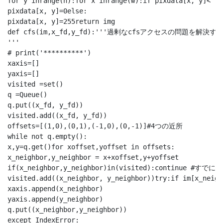
for y inrange(h):for x inrange(w):if pixdata[x, y]< th
pixdata[x, y]=0else:

pixdata[x, y]=255return img

def cfs(im,x_fd,y_fd):'''過剰なcfsアクセス
'''

# print('**********')

xaxis=[]

yaxis=[]

visited =set()

q =Queue()

q.put((x_fd, y_fd))

visited.add((x_fd, y_fd))

offsets=[(1,0),(0,1),(-1,0),(0,-1)]#4つの近所

while not q.empty():

x,y=q.get()for xoffset,yoffset in offsets:

x_neighbor,y_neighbor = x+xoffset,y+yoffset

if(x_neighbor,y_neighbor)in(visited):continue #すで
visited.add((x_neighbor, y_neighbor))try:if im[x_neigh
xaxis.append(x_neighbor)

yaxis.append(y_neighbor)

q.put((x_neighbor,y_neighbor))

except IndexError:
