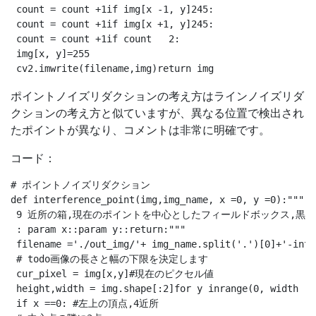
 count = count +1if img[x -1, y]245:

 count = count +1if img[x +1, y]245:

 count = count +1if count   2:

 img[x, y]=255

ポイントノイズリダクションの考え方はラインノイズリダ
クションの考え方と似ていますが、異なる位置で検出され
たポイントが異なり、コメントは非常に明確です。
コード：
# ポイントノイズリダクション

def interference_point(img,img_name, x =0, y =0):"""

 9 近所の箱,現在のポイントを中心としたフィールドボックス,黒い
 : param x::param y::return:"""

 filename ='./out_img/'+ img_name.split('.')[0]+'-inte
 # todo画像の長さと幅の下限を決定します

 cur_pixel = img[x,y]#現在のピクセル値

 height,width = img.shape[:2]for y inrange(0, width -
 if x ==0: #左上の頂点,4近所
