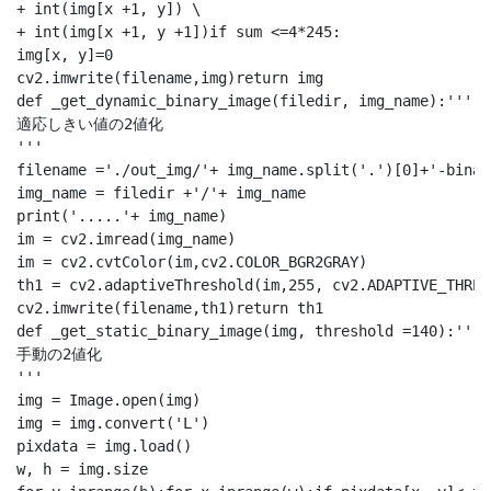
+ int(img[x +1, y]) \

+ int(img[x +1, y +1])if sum <=4*245:

img[x, y]=0

cv2.imwrite(filename,img)return img

def _get_dynamic_binary_image(filedir, img_name):'''

適応しきい値の2値化

'''

filename ='./out_img/'+ img_name.split('.')[0]+'-binary
img_name = filedir +'/'+ img_name

print('.....'+ img_name)

im = cv2.imread(img_name)

im = cv2.cvtColor(im,cv2.COLOR_BGR2GRAY)

th1 = cv2.adaptiveThreshold(im,255, cv2.ADAPTIVE_THRES
cv2.imwrite(filename,th1)return th1

def _get_static_binary_image(img, threshold =140):'''

手動の2値化

'''

img = Image.open(img)

img = img.convert('L')

pixdata = img.load()

w, h = img.size
