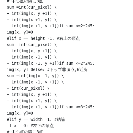
 # 中心点の隣に3点

 sum =int(cur_pixel) \

 + int(img[x, y +1]) \

 + int(img[x +1, y]) \

 + int(img[x +1, y +1])if sum <=2*245:

 img[x, y]=0

 elif x == height -1: #右上の頂点

 sum =int(cur_pixel) \

 + int(img[x, y +1]) \

 + int(img[x -1, y]) \

 + int(img[x -1, y +1])if sum <=2*245:

 img[x, y]=0else: #トップ非頂点,6近所

 sum =int(img[x -1, y]) \

 + int(img[x -1, y +1]) \

 + int(cur_pixel) \

 + int(img[x, y +1]) \

 + int(img[x +1, y]) \

 + int(img[x +1, y +1])if sum <=3*245:

 img[x, y]=0

 elif y == width -1: #結論

 if x ==0: #左下の頂点

 # 中心点の隣に3点
