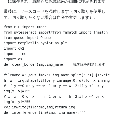
ーに保存され、最終的な認識結果が画面に印刷されます。
最後に、ソースコードを添付します（切り取りを使用し
て、切り取りたくない場合は自分で変更します）。
from PIL import Image

from pytesseract import*from fnmatch import fnmatch

from queue import Queue

import matplotlib.pyplot as plt

import cv2

import time

import os

def clear_border(img,img_name):'''境界線を削除します

'''

filename ='./out_img/'+ img_name.split('.')[0]+'-clear
h, w = img.shape[:2]for y inrange(0, w):for x inrange(0
# if y ==0 or y == w -1 or y == w -2:if y <4 or y   w -
img[x, y]=255

# if x ==0 or x == h -1 or x == h -2:if x <4 or x   h -
img[x, y]=255

cv2.imwrite(filename,img)return img

def interference_line(img, img_name):'''
