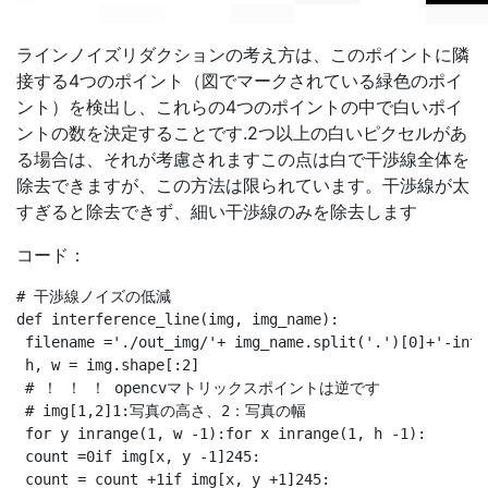
ラインノイズリダクションの考え方は、このポイントに隣
接する4つのポイント（図でマークされている緑色のポイ
ント）を検出し、これらの4つのポイントの中で白いポイ
ントの数を決定することです.2つ以上の白いピクセルがあ
る場合は、それが考慮されますこの点は白で干渉線全体を
除去できますが、この方法は限られています。干渉線が太
すぎると除去できず、細い干渉線のみを除去します
コード：
# 干渉線ノイズの低減

def interference_line(img, img_name):

 filename ='./out_img/'+ img_name.split('.')[0]+'-inte
 h, w = img.shape[:2]

 # ！ ！ ！ opencvマトリックスポイントは逆です

 # img[1,2]1:写真の高さ、2：写真の幅

 for y inrange(1, w -1):for x inrange(1, h -1):

 count =0if img[x, y -1]245:

 count = count +1if img[x, y +1]245:
