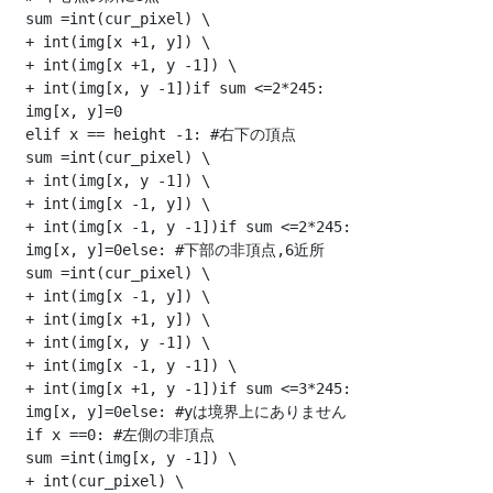
 sum =int(cur_pixel) \

 + int(img[x +1, y]) \

 + int(img[x +1, y -1]) \

 + int(img[x, y -1])if sum <=2*245:

 img[x, y]=0

 elif x == height -1: #右下の頂点

 sum =int(cur_pixel) \

 + int(img[x, y -1]) \

 + int(img[x -1, y]) \

 + int(img[x -1, y -1])if sum <=2*245:

 img[x, y]=0else: #下部の非頂点,6近所

 sum =int(cur_pixel) \

 + int(img[x -1, y]) \

 + int(img[x +1, y]) \

 + int(img[x, y -1]) \

 + int(img[x -1, y -1]) \

 + int(img[x +1, y -1])if sum <=3*245:

 img[x, y]=0else: #yは境界上にありません

 if x ==0: #左側の非頂点

 sum =int(img[x, y -1]) \

 + int(cur_pixel) \
