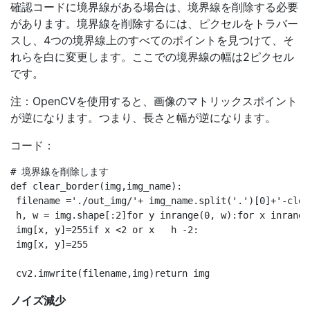
確認コードに境界線がある場合は、境界線を削除する必要
があります。境界線を削除するには、ピクセルをトラバー
スし、4つの境界線上のすべてのポイントを見つけて、そ
れらを白に変更します。ここでの境界線の幅は2ピクセル
です。
注：OpenCVを使用すると、画像のマトリックスポイント
が逆になります。つまり、長さと幅が逆になります。
コード：
# 境界線を削除します

def clear_border(img,img_name):

 filename ='./out_img/'+ img_name.split('.')[0]+'-clea
 h, w = img.shape[:2]for y inrange(0, w):for x inrange
 img[x, y]=255if x <2 or x   h -2:

 img[x, y]=255

ノイズ減少