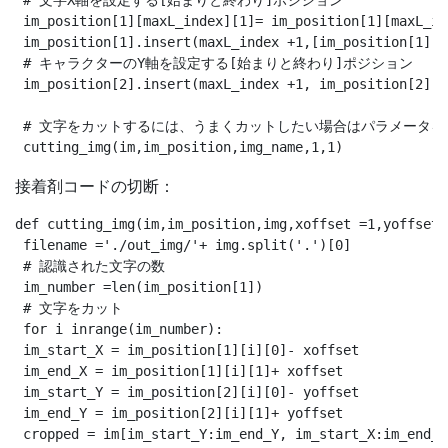
 # 文字X軸を設定する[始まりと終わり]ポジション

 im_position[1][maxL_index][1]= im_position[1][maxL_in
 im_position[1].insert(maxL_index +1,[im_position[1][m
 # キャラクターのY軸を設定する[始まりと終わり]ポジション

 im_position[2].insert(maxL_index +1, im_position[2][m
 # 文字をカットするには、うまくカットしたい場合はパラメータを
接着剤コードの切断：
def cutting_img(im,im_position,img,xoffset =1,yoffset =
 filename ='./out_img/'+ img.split('.')[0]

 # 認識された文字の数

 im_number =len(im_position[1])

 # 文字をカット

 for i inrange(im_number):

 im_start_X = im_position[1][i][0]- xoffset

 im_end_X = im_position[1][i][1]+ xoffset

 im_start_Y = im_position[2][i][0]- yoffset

 im_end_Y = im_position[2][i][1]+ yoffset

 cropped = im[im_start_Y:im_end_Y, im_start_X:im_end_X]