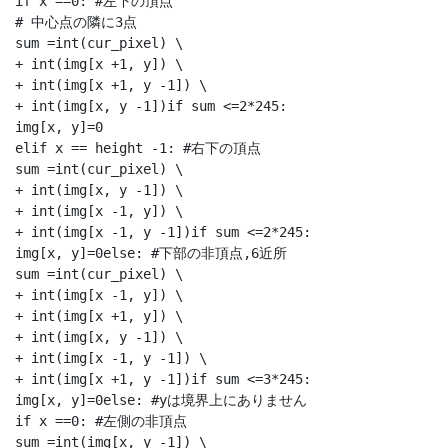
if x ==0: #左下の頂点

# 中心点の隣に3点

sum =int(cur_pixel) \

+ int(img[x +1, y]) \

+ int(img[x +1, y -1]) \

+ int(img[x, y -1])if sum <=2*245:

img[x, y]=0

elif x == height -1: #右下の頂点

sum =int(cur_pixel) \

+ int(img[x, y -1]) \

+ int(img[x -1, y]) \

+ int(img[x -1, y -1])if sum <=2*245:

img[x, y]=0else: #下部の非頂点,6近所

sum =int(cur_pixel) \

+ int(img[x -1, y]) \

+ int(img[x +1, y]) \

+ int(img[x, y -1]) \

+ int(img[x -1, y -1]) \

+ int(img[x +1, y -1])if sum <=3*245:

img[x, y]=0else: #yは境界上にありません

if x ==0: #左側の非頂点

sum =int(img[x, y -1]) \
