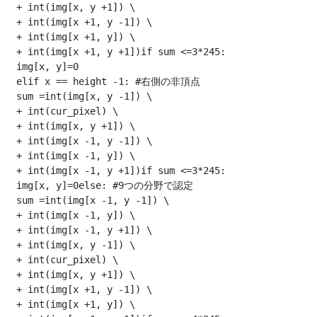
 + int(img[x, y +1]) \

 + int(img[x +1, y -1]) \

 + int(img[x +1, y]) \

 + int(img[x +1, y +1])if sum <=3*245:

 img[x, y]=0

 elif x == height -1: #右側の非頂点

 sum =int(img[x, y -1]) \

 + int(cur_pixel) \

 + int(img[x, y +1]) \

 + int(img[x -1, y -1]) \

 + int(img[x -1, y]) \

 + int(img[x -1, y +1])if sum <=3*245:

 img[x, y]=0else: #9つの分野で認定

 sum =int(img[x -1, y -1]) \

 + int(img[x -1, y]) \

 + int(img[x -1, y +1]) \

 + int(img[x, y -1]) \

 + int(cur_pixel) \

 + int(img[x, y +1]) \

 + int(img[x +1, y -1]) \

 + int(img[x +1, y]) \
