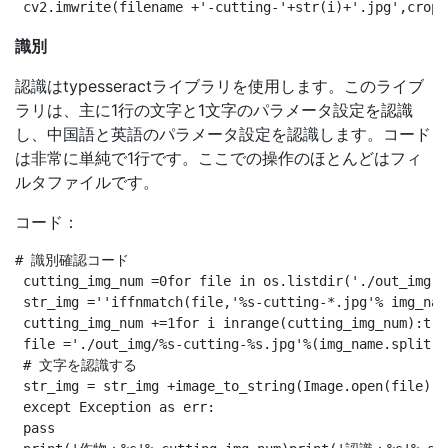
識別
認識はtypesseractライブラリを使用します。このライブ
ラリは、主に1行の文字と1文字のパラメータ設定を認識
し、中国語と英語のパラメータ設定を認識します。コード
は非常に単純で1行です。ここでの操作のほとんどはフィ
ルタファイルです。
コード：
# 識別確認コード

 cutting_img_num =0for file in os.listdir('./out_img'):
 str_img =''iffnmatch(file,'%s-cutting-*.jpg'% img_nam
 cutting_img_num +=1for i inrange(cutting_img_num):try:
 file ='./out_img/%s-cutting-%s.jpg'%(img_name.split('
 # 文字を認識する

 str_img = str_img +image_to_string(Image.open(fi
 except Exception as err:

 pass
