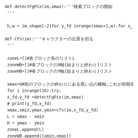
def detectFgPix(im,xmax):'''検索ブロックの開始

 '''

 h,w = im.shape[:2]for y_fd inrange(xmax+1,w):for x_fd
def CFS(im):'''キャラクターの位置を切る

 '''

 zoneL=[]#各ブロック長のリストL

 zoneWB=[]#各ブロックのX軸[始まりと終わり]リスト

 zoneHB=[]#各ブロックのY軸[始まりと終わり]リスト

 xmax=0#前のブロックの終わりにある黒い点の横軸,これが初期化で
 for i inrange(10):try:

 x_fd,y_fd =detectFgPix(im,xmax)

 # print(y_fd,x_fd)

 xmax,xmin,ymax,ymin=cfs(im,x_fd,y_fd)

 L = xmax - xmin

 H = ymax - ymin

 zoneL.append(L)

 zoneWB.append([xmin,xmax])
