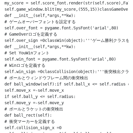
my_score = self.score_font.render(str(self.score),Fals
self.game_window.blit(my_score,(555,15))classGame
def __init__(self,*args,**kw):

# ゲームオーバーフォントを設定する

self.over_font = pygame.font.SysFont('arial',80)

# GameOverロゴを定義する

self.over_sign =0classWin(object):'''ゲーム勝利クラスを
def __init__(self,*args,**kw):

# Set YouWinフォント

self.win_font = pygame.font.SysFont('arial',80)

# Winロゴを定義する

self.win_sign =0classCollision(object):'''衝突検出クラス'
# ボールとウィンドウフレーム間の衝突検出

def ball_window(self):if self.ball_x <= self.radius or
self.move_x =-self.move_x

if self.ball_y <= self.radius:

self.move_y =-self.move_y

# ボールとラケットの衝突検出

def ball_rect(self):

# 衝突マーカーを定義する

self.collision_sign_x =0
