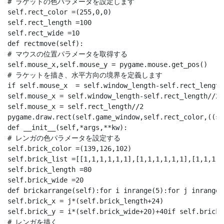
# ラケットの色パラメータを設定します

self.rect_color =(255,0,0)

self.rect_length =100

self.rect_wide =10

def rectmove(self):

# マウスの位置パラメータを取得する

self.mouse_x,self.mouse_y = pygame.mouse.get_pos()

# ラケットを描き、水平方向の境界を定義します

if self.mouse_x  = self.window_length-self.rect_length/
self.mouse_x = self.window_length-self.rect_length//2i
self.mouse_x = self.rect_length//2

pygame.draw.rect(self.game_window,self.rect_color,((se
def __init__(self,*args,**kw):

# レンガの色パラメータを設定する

self.brick_color =(139,126,102)

self.brick_list =[[1,1,1,1,1,1],[1,1,1,1,1,1],[1,1,1,1
self.brick_length =80

self.brick_wide =20

def brickarrange(self):for i inrange(5):for j inrange(6
self.brick_x = j*(self.brick_length+24)

self.brick_y = i*(self.brick_wide+20)+40if self.brick_
# レンガを描く
