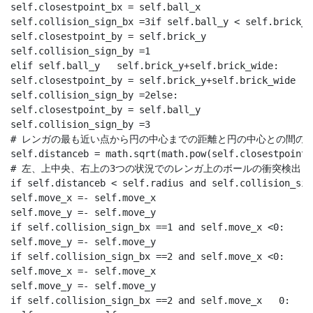
self.closestpoint_bx = self.ball_x

self.collision_sign_bx =3if self.ball_y < self.brick_y:
self.closestpoint_by = self.brick_y

self.collision_sign_by =1

elif self.ball_y   self.brick_y+self.brick_wide:

self.closestpoint_by = self.brick_y+self.brick_wide

self.collision_sign_by =2else:

self.closestpoint_by = self.ball_y

self.collision_sign_by =3

# レンガの最も近い点から円の中心までの距離と円の中心との間の距
self.distanceb = math.sqrt(math.pow(self.closestpoint_
# 左、上中央、右上の3つの状況でのレンガ上のボールの衝突検出

if self.distanceb < self.radius and self.collision_sig
self.move_x =- self.move_x

self.move_y =- self.move_y

if self.collision_sign_bx ==1 and self.move_x <0:

self.move_y =- self.move_y

if self.collision_sign_bx ==2 and self.move_x <0:

self.move_x =- self.move_x

self.move_y =- self.move_y

if self.collision_sign_bx ==2 and self.move_x   0:
