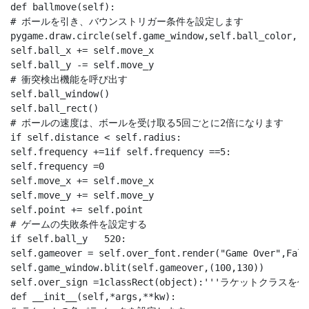
def ballmove(self):

# ボールを引き、バウンストリガー条件を設定します

pygame.draw.circle(self.game_window,self.ball_color,(s
self.ball_x += self.move_x

self.ball_y -= self.move_y

# 衝突検出機能を呼び出す

self.ball_window()

self.ball_rect()

# ボールの速度は、ボールを受け取る5回ごとに2倍になります

if self.distance < self.radius:

self.frequency +=1if self.frequency ==5:

self.frequency =0

self.move_x += self.move_x

self.move_y += self.move_y

self.point += self.point

# ゲームの失敗条件を設定する

if self.ball_y   520:

self.gameover = self.over_font.render("Game Over",Fals
self.game_window.blit(self.gameover,(100,130))

self.over_sign =1classRect(object):'''ラケットクラスを作
def __init__(self,*args,**kw):
