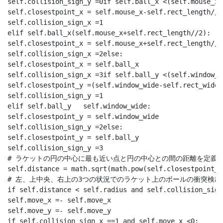
self.collision_sign_y =0if self.ball_x <(self.mouse_x-
self.closestpoint_x = self.mouse_x-self.rect_length//2

self.collision_sign_x =1

elif self.ball_x(self.mouse_x+self.rect_length//2):

self.closestpoint_x = self.mouse_x+self.rect_length//2

self.collision_sign_x =2else:

self.closestpoint_x = self.ball_x

self.collision_sign_x =3if self.ball_y <(self.window_w
self.closestpoint_y =(self.window_wide-self.rect_wide)

self.collision_sign_y =1

elif self.ball_y   self.window_wide:

self.closestpoint_y = self.window_wide

self.collision_sign_y =2else:

self.closestpoint_y = self.ball_y

self.collision_sign_y =3

# ラケットの円の中心に最も近い点と円の中心との間の距離を定義し
self.distance = math.sqrt(math.pow(self.closestpoint_x
# 左、上中央、右上の3つの状況でのラケット上のボールの衝突検出

if self.distance < self.radius and self.collision_sign
self.move_x =- self.move_x

self.move_y =- self.move_y

if self.collision_sign_x ==1 and self.move_x <0:
