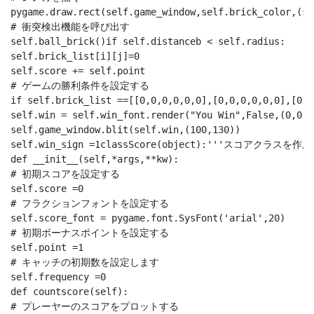
pygame.draw.rect(self.game_window,self.brick_color,(se
# 衝突検出機能を呼び出す

self.ball_brick()if self.distanceb < self.radius:

self.brick_list[i][j]=0

self.score += self.point

# ゲームの勝利条件を設定する

if self.brick_list ==[[0,0,0,0,0,0],[0,0,0,0,0,0],[0,0
self.win = self.win_font.render("You Win",False,(0,0,0)
self.game_window.blit(self.win,(100,130))

self.win_sign =1classScore(object):'''スコアクラスを作成
def __init__(self,*args,**kw): 

# 初期スコアを設定する

self.score =0

# フラクションフォントを設定する

self.score_font = pygame.font.SysFont('arial',20)

# 初期ボーナスポイントを設定する

self.point =1

# キャッチの初期数を設定します

self.frequency =0

def countscore(self):

# プレーヤーのスコアをプロットする
