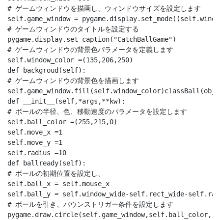
# ゲームウィンドウを描画し、ウィンドウサイズを設定します

self.game_window = pygame.display.set_mode((self.windo
# ゲームウィンドウのタイトルを設定する

pygame.display.set_caption("CatchBallGame")

# ゲームウィンドウの背景色パラメータを定義します

self.window_color =(135,206,250)

def backgroud(self):

# ゲームウィンドウの背景色を描画します

self.game_window.fill(self.window_color)classBall(
def __init__(self,*args,**kw):

# ボールの半径、色、移動速度のパラメータを設定します

self.ball_color =(255,215,0) 

self.move_x =1

self.move_y =1

self.radius =10

def ballready(self):

# ボールの初期位置を設定し、

self.ball_x = self.mouse_x

self.ball_y = self.window_wide-self.rect_wide-self.radi
# ボールを引き、バウンストリガー条件を設定します

pygame.draw.circle(self.game_window,self.ball_color,(s