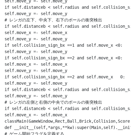
self.move_y =- self.move_y

if self.distanceb < self.radius and self.collision_sig
self.move_y =- self.move_y

# レンガの左下、中央下、右下のボールの衝突検出

if self.distanceb < self.radius and self.collision_sig
self.move_x =- self.move_x

self.move_y =- self.move_y

if self.collision_sign_bx ==1 and self.move_x <0:

self.move_y =- self.move_y

if self.collision_sign_bx ==2 and self.move_x <0:

self.move_x =- self.move_x

self.move_y =- self.move_y

if self.collision_sign_bx ==2 and self.move_x   0:

self.move_y =- self.move_y

if self.distanceb < self.radius and self.collision_sig
self.move_y =- self.move_y

# レンガの左側と右側の中央でのボールの衝突検出

if self.distanceb < self.radius and self.collision_sig
self.move_x =- self.move_x

classMain(GameWindow,Rect,Ball,Brick,Collision,S
def __init__(self,*args,**kw):super(Main,self).__init_
# ゲーム開始フラグを定義する
