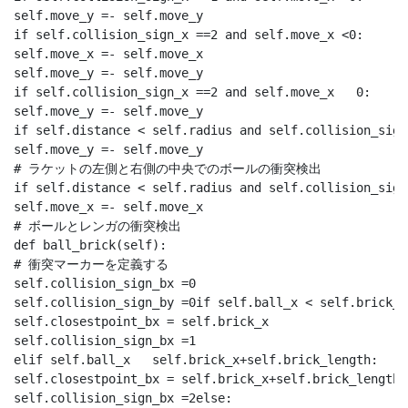
self.move_y =- self.move_y

if self.collision_sign_x ==2 and self.move_x <0:

self.move_x =- self.move_x

self.move_y =- self.move_y

if self.collision_sign_x ==2 and self.move_x   0:

self.move_y =- self.move_y

if self.distance < self.radius and self.collision_sign
self.move_y =- self.move_y

# ラケットの左側と右側の中央でのボールの衝突検出

if self.distance < self.radius and self.collision_sign_
self.move_x =- self.move_x

# ボールとレンガの衝突検出

def ball_brick(self):

# 衝突マーカーを定義する

self.collision_sign_bx =0

self.collision_sign_by =0if self.ball_x < self.brick_x:
self.closestpoint_bx = self.brick_x

self.collision_sign_bx =1

elif self.ball_x   self.brick_x+self.brick_length:

self.closestpoint_bx = self.brick_x+self.brick_length

self.collision_sign_bx =2else:
