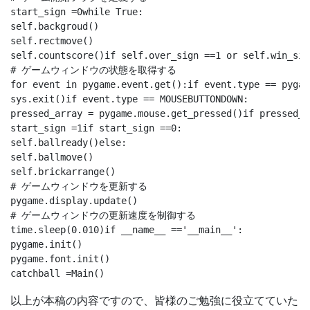
start_sign =0while True: 

self.backgroud()

self.rectmove()

self.countscore()if self.over_sign ==1 or self.win_sig
# ゲームウィンドウの状態を取得する

for event in pygame.event.get():if event.type == pygame
sys.exit()if event.type == MOUSEBUTTONDOWN:

pressed_array = pygame.mouse.get_pressed()if pressed_a
start_sign =1if start_sign ==0:

self.ballready()else:

self.ballmove()

self.brickarrange()

# ゲームウィンドウを更新する

pygame.display.update()

# ゲームウィンドウの更新速度を制御する

time.sleep(0.010)if __name__ =='__main__':

pygame.init()

pygame.font.init()

以上が本稿の内容ですので、皆様のご勉強に役立てていた