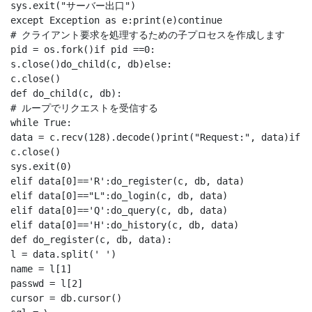
sys.exit("サーバー出口")

except Exception as e:print(e)continue

# クライアント要求を処理するための子プロセスを作成します

pid = os.fork()if pid ==0:

s.close()do_child(c, db)else:

c.close()

def do_child(c, db):

# ループでリクエストを受信する

while True:

data = c.recv(128).decode()print("Request:", data)if(n
c.close()

sys.exit(0)

elif data[0]=='R':do_register(c, db, data)

elif data[0]=="L":do_login(c, db, data)

elif data[0]=='Q':do_query(c, db, data)

elif data[0]=='H':do_history(c, db, data)

def do_register(c, db, data):

l = data.split(' ')

name = l[1]

passwd = l[2]

cursor = db.cursor()
