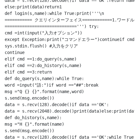
data = s.recv(128).decode()if data =='OK':return name

else:print(data)return1

def login(s,name):while True:print('''\n

=========== クエリインターフェイス============1.ワード
=============================''') try:

cmd =int(input("入力オプション"))

except Exception:print("コマンドエラー")continueif 
sys.stdin.flush() #入力をクリア

continue 

elif cmd ==1:do_query(s,name)

elif cmd ==2:do_history(s,name)

elif cmd ==3:return

def do_query(s,name):while True:

word =input("語:")if word =="##":break 

msg ="Q {} {}".format(name,word)

s.send(msg.encode())

data = s.recv(128).decode()if data =='OK':

data = s.recv(2048).decode()print(data)else:print(data)
def do_history(s,name):

msg ="H {}".format(name)

s.send(msg.encode())

data = s.recv(128).decode()if data =='OK':while True:
