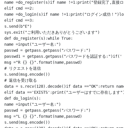
name =do_register(s)if name !=1:print("登録完了,直接
elif cmd ==2:

name =do_login(s)if name !=1:print("ログイン成功！")l
elif cmd ==3:

s.send(b"E")

sys.exit("ご利用いただきありがとうございます")

def do_register(s):while True:

name =input("ユーザー名:")

passwd = getpass.getpass("パスワード:")

passwd1 = getpass.getpass("パスワードを認証する:")if('
msg ="R {} {}".format(name,passwd)

# リクエストを送信

s.send(msg.encode())

# 返信を受け取る

data = s.recv(128).decode()if data =="OK":return name

elif data =='EXISTS':print("ユーザーはすでに存在します")retu
def do_login(s):

name =input("ユーザー名:")

passwd = getpass.getpass("パスワード:")

msg ="L {} {}".format(name,passwd)

s.send(msg.encode())
