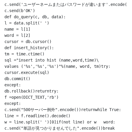
c.send('ユーザーネームまたはパスワードが違います'.encode())el
c.send(b'OK')

def do_query(c, db, data):

l = data.split(' ')

name = l[1]

word = l[2]

cursor = db.cursor()

def insert_history():

tm = time.ctime()

sql ="insert into hist (name,word,time)\

values ('%s','%s','%s')"%(name, word, tm)try:

cursor.execute(sql)

db.commit()

except:

db.rollback()returntry:

f =open(DICT_TEXT,'rb')

except:

c.send("500サーバー例外".encode())returnwhile True:

line = f.readline().decode()

w = line.split(' ')[0]if(not line) or w   word:

c.send("単語が見つかりませんでした".encode())break
