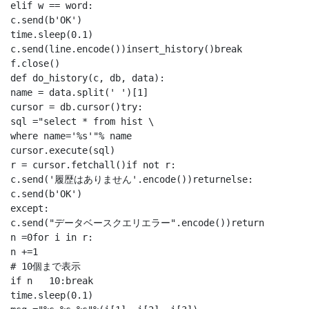
elif w == word:

c.send(b'OK')

time.sleep(0.1)

c.send(line.encode())insert_history()break

f.close()

def do_history(c, db, data):

name = data.split(' ')[1]

cursor = db.cursor()try:

sql ="select * from hist \

where name='%s'"% name

cursor.execute(sql)

r = cursor.fetchall()if not r:

c.send('履歴はありません'.encode())returnelse:

c.send(b'OK')

except:

c.send("データベースクエリエラー".encode())return

n =0for i in r:

n +=1

# 10個まで表示

if n   10:break

time.sleep(0.1)
