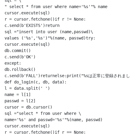
sql = \

" select * from user where name='%s'"% name

cursor.execute(sql)

r = cursor.fetchone()if r != None:

c.send(b'EXISTS')return

sql ="insert into user (name,passwd)\

values ('%s','%s')"%(name, passwd)try:

cursor.execute(sql)

db.commit()

c.send(b'OK')

except:

db.rollback()

c.send(b'FALL')returnelse:print("%sは正常に登録されました"
def do_login(c, db, data):

l = data.split(' ')

name = l[1]

passwd = l[2]

cursor = db.cursor()

sql ="select * from user where \

name='%s' and passwd='%s'"%(name, passwd)

cursor.execute(sql)

r = cursor.fetchone()if r == None:
