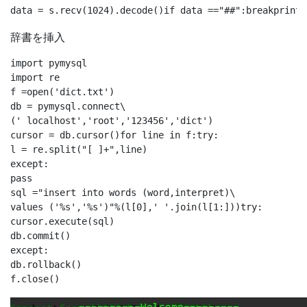
辞書を挿入
import pymysql 

import re

f =open('dict.txt')

db = pymysql.connect\

(' localhost','root','123456','dict')

cursor = db.cursor()for line in f:try:

l = re.split("[ ]+",line)

except:

pass 

sql ="insert into words (word,interpret)\

values ('%s','%s')"%(l[0],' '.join(l[1:]))try:

cursor.execute(sql)

db.commit()

except:

db.rollback()
