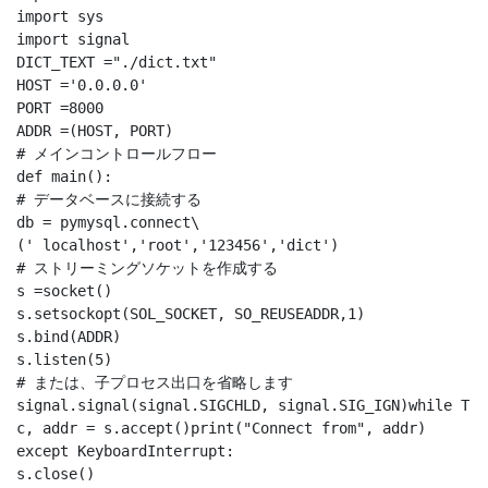
import sys

import signal

DICT_TEXT ="./dict.txt"

HOST ='0.0.0.0'

PORT =8000

ADDR =(HOST, PORT)

# メインコントロールフロー

def main():

# データベースに接続する

db = pymysql.connect\

(' localhost','root','123456','dict')

# ストリーミングソケットを作成する

s =socket()

s.setsockopt(SOL_SOCKET, SO_REUSEADDR,1)

s.bind(ADDR)

s.listen(5)

# または、子プロセス出口を省略します

signal.signal(signal.SIGCHLD, signal.SIG_IGN)while True
c, addr = s.accept()print("Connect from", addr)

except KeyboardInterrupt:

s.close()
