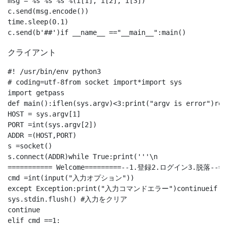
msg ="%s %s %s"%(i[1], i[2], i[3])

c.send(msg.encode())

time.sleep(0.1)

クライアント
#! /usr/bin/env python3

# coding=utf-8from socket import*import sys 

import getpass

def main():iflen(sys.argv)<3:print("argv is error")retu
HOST = sys.argv[1]

PORT =int(sys.argv[2])

ADDR =(HOST,PORT)

s =socket()

s.connect(ADDR)while True:print('''\n

=========== Welcome=========--1.登録2.ログイン3.脱落--=====
cmd =int(input("入力オプション"))

except Exception:print("入力コマンドエラー")continue
sys.stdin.flush() #入力をクリア

continue 

elif cmd ==1:
